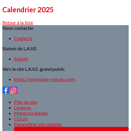
Calendrier 2025
Retour à la liste
Nous contacter
Contacts
Statuts de L.A.V.E.
Statuts
Vers le site L.A.V.E. grand public
https://www.lave-volcans.com
Plan du site
Licences
Mentions légales
CGUV
Paramétrer vos cookies