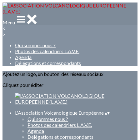
Menu
<
>
Qui sommes nous ?
Photos des calendriers L.A.V.E.
Agenda
Délégations et correspondants
Ajoutez un logo, un bouton, des réseaux sociaux
Cliquez pour éditer
L'Association Volcanologique Européenne
▴
▾
Qui sommes nous ?
Photos des calendriers L.A.V.E.
Agenda
Délégations et correspondants