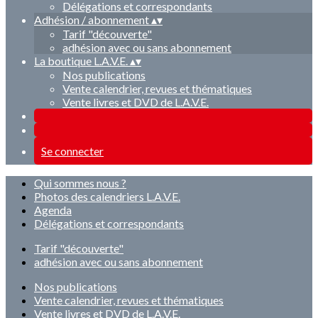
Délégations et correspondants
Adhésion / abonnement
▴
▾
Tarif "découverte"
adhésion avec ou sans abonnement
La boutique L.A.V.E.
▴
▾
Nos publications
Vente calendrier, revues et thématiques
Vente livres et DVD de L.A.V.E.
Se connecter
Qui sommes nous ?
Photos des calendriers L.A.V.E.
Agenda
Délégations et correspondants
Tarif "découverte"
adhésion avec ou sans abonnement
Nos publications
Vente calendrier, revues et thématiques
Vente livres et DVD de L.A.V.E.