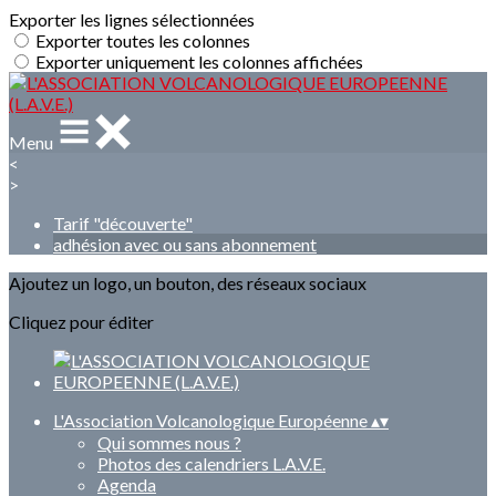
Exporter les lignes sélectionnées
Exporter toutes les colonnes
Exporter uniquement les colonnes affichées
Menu
<
>
Tarif "découverte"
adhésion avec ou sans abonnement
Ajoutez un logo, un bouton, des réseaux sociaux
Cliquez pour éditer
L'Association Volcanologique Européenne
▴
▾
Qui sommes nous ?
Photos des calendriers L.A.V.E.
Agenda