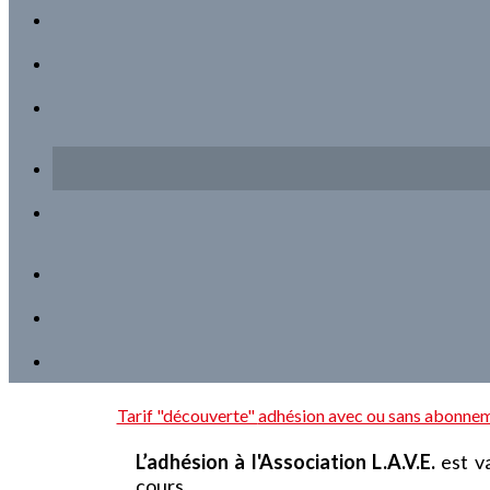
Tarif "découverte"
adhésion avec ou sans abonne
L’adhésion à l'Association L.A.V.E.
est va
cours.