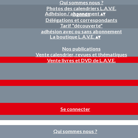
Qui sommes nous ?
Photos des calendriers L.A.V.E.
Adhésion / abonnement
▴
▾
Agenda
Délégations et correspondants
Tarif "découverte"
adhésion avec ou sans abonnement
La boutique L.A.V.E.
▴
▾
Nos publications
Vente calendrier, revues et thématiques
Vente livres et DVD de L.A.V.E.
Se connecter
Qui sommes nous ?