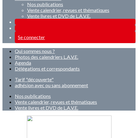
Nos publications
Vente calendrier, revues et thématiques
Vente livres et DVD de L.A.V.E.
Se connecter
Qui sommes nous ?
Photos des calendriers L.A.V.E.
Agenda
Délégations et correspondants
Tarif "découverte"
adhésion avec ou sans abonnement
Nos publications
Vente calendrier, revues et thématiques
Vente livres et DVD de L.A.V.E.