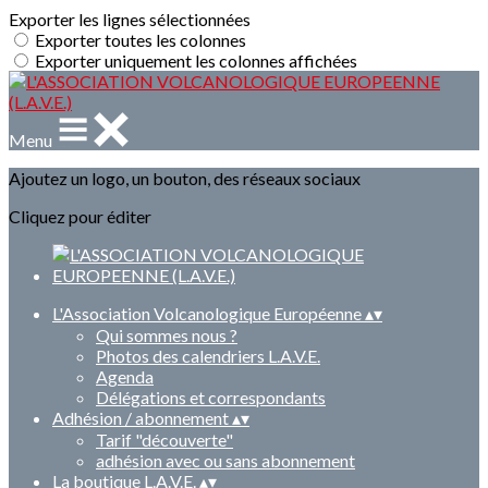
Exporter les lignes sélectionnées
Exporter toutes les colonnes
Exporter uniquement les colonnes affichées
Menu
Ajoutez un logo, un bouton, des réseaux sociaux
Cliquez pour éditer
L'Association Volcanologique Européenne
▴
▾
Qui sommes nous ?
Photos des calendriers L.A.V.E.
Agenda
Délégations et correspondants
Adhésion / abonnement
▴
▾
Tarif "découverte"
adhésion avec ou sans abonnement
La boutique L.A.V.E.
▴
▾